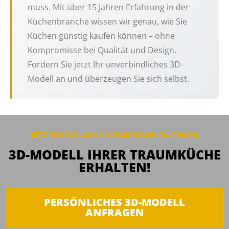
muss. Mit über 15 Jahren Erfahrung in der
Küchenbranche wissen wir genau, wie Sie
Küchen günstig kaufen können – ohne
Kompromisse bei Qualität und Design.
Fordern Sie jetzt Ihr unverbindliches 3D-
Modell an und überzeugen Sie sich selbst.
JETZT KOSTENLOS & UNVERBINDLICH
ANFRAGEN
:
3D-MODELL IHRER TRAUMKÜCHE
ERHALTEN!
PERSÖNLICHES 3D-MODELL
ANFRAGEN