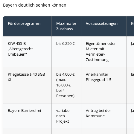
Bayern deutlich senken können.
Förderprogramm
Maximaler
Voraussetzungen
K
Zuschuss
KfW 455-B
bis 6.250 €
Eigentümer oder
Ja
„Altersgerecht
Mieter mit
Umbauen“
Vermieter-
Zustimmung
Pflegekasse § 40 SGB
bis 4.000 €
Anerkannter
Ja
XI
(max.
Pflegegrad 1-5
16.000 €
bei 4
Personen)
Bayern Barrierefrei
variabel
Antrag bei der
Ja
nach
Kommune
Projekt