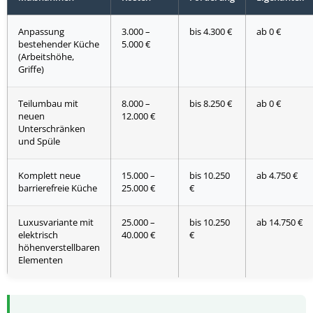
Anpassung
3.000 –
bis 4.300 €
ab 0 €
bestehender Küche
5.000 €
(Arbeitshöhe,
Griffe)
Teilumbau mit
8.000 –
bis 8.250 €
ab 0 €
neuen
12.000 €
Unterschränken
und Spüle
Komplett neue
15.000 –
bis 10.250
ab 4.750 €
barrierefreie Küche
25.000 €
€
Luxusvariante mit
25.000 –
bis 10.250
ab 14.750 €
elektrisch
40.000 €
€
höhenverstellbaren
Elementen