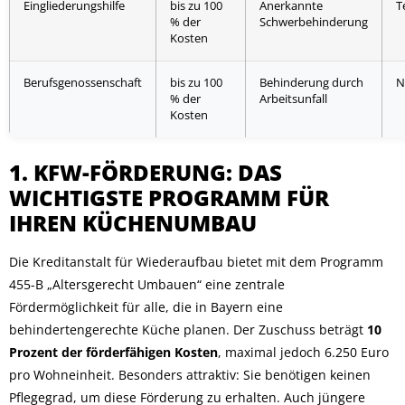
Eingliederungshilfe
bis zu 100
Anerkannte
T
% der
Schwerbehinderung
Kosten
Berufsgenossenschaft
bis zu 100
Behinderung durch
N
% der
Arbeitsunfall
Kosten
1. KFW-FÖRDERUNG: DAS
WICHTIGSTE PROGRAMM FÜR
IHREN KÜCHENUMBAU
Die Kreditanstalt für Wiederaufbau bietet mit dem Programm
455-B „Altersgerecht Umbauen“ eine zentrale
Fördermöglichkeit für alle, die in Bayern eine
behindertengerechte Küche planen. Der Zuschuss beträgt
10
Prozent der förderfähigen Kosten
, maximal jedoch 6.250 Euro
pro Wohneinheit. Besonders attraktiv: Sie benötigen keinen
Pflegegrad, um diese Förderung zu erhalten. Auch jüngere