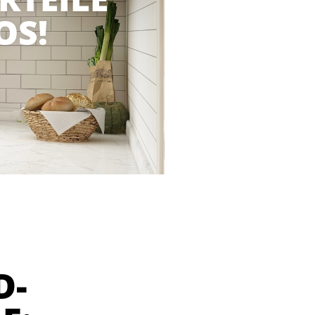
OS!
D-