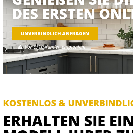
DES ERSTEN ONL
UNVERBINDLICH ANFRAGEN
Von 9/10 Kunden empfohlen!
KOSTENLOS & UNVERBINDLI
ERHALTEN SIE EIN