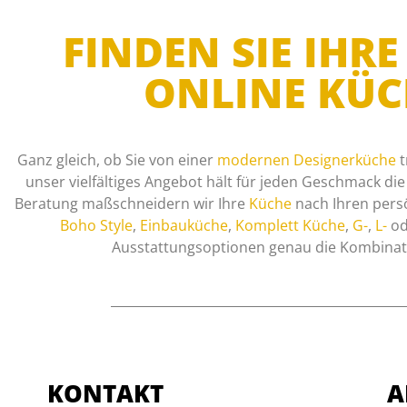
FINDEN SIE IH
ONLINE KÜ
Ganz gleich, ob Sie von einer
modernen Designerküche
t
unser vielfältiges Angebot hält für jeden Geschmack di
Beratung maßschneidern wir Ihre
Küche
nach Ihren pers
Boho Style
,
Einbauküche
,
Komplett Küche
,
G-
,
L-
od
Ausstattungsoptionen genau die Kombinatio
KONTAKT
A