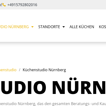
!
+4915792802016
DIO NÜRNBERG
STANDORTE
ALLE KÜCHEN
KOS
enstudio
/
Küchenstudio Nürnberg
UDIO NÜR
henstudio Nürnberg, das den gesamten Beratungs- und Kaufp