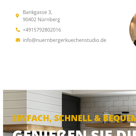
Bankgasse 3,
90402 Nürnberg
+4915792802016
info@nuernbergerkuechenstudio.de
EINFACH, SCHNELL & BEQUE
GENIEßEN SIE D