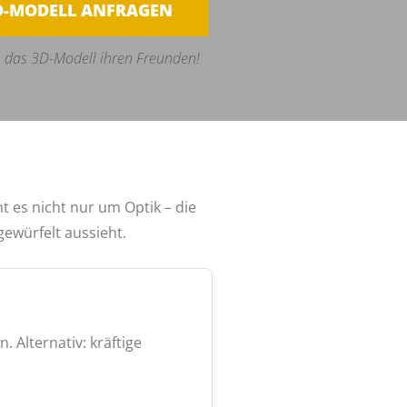
D-MODELL ANFRAGEN
 das 3D-Modell ihren Freunden!
t es nicht nur um Optik – die
ewürfelt aussieht.
Alternativ: kräftige