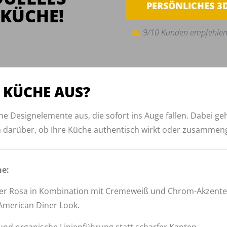
PERSÖNLICHES 3
KÜCHE!
9/10 Kunden empfehlen
 KÜCHE AUS?
he Designelemente aus, die sofort ins Auge fallen. Dabei geh
 darüber, ob Ihre Küche authentisch wirkt oder zusammeng
he:
der Rosa in Kombination mit Cremeweiß und Chrom-Akzenten. 
 American Diner Look.
nd organische Linienführung statt scharfer Kanten.