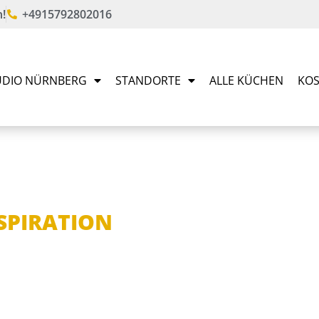
!
+4915792802016
DIO NÜRNBERG
STANDORTE
ALLE KÜCHEN
KOS
NSPIRATION