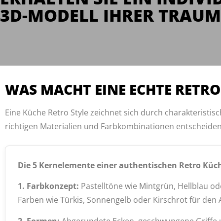
3D-MODELL IHRER TRAUM
WAS MACHT EINE ECHTE RETRO
Eine Küche Retro Style zeichnet sich durch charakteristisc
richtigen Materialien und Farbkombinationen entscheiden
Die 5 Kernelemente einer authentischen Retro Küc
1. Farbkonzept:
Pastelltöne wie Mintgrün, Hellblau o
Farben wie Türkis, Sonnengelb oder Kirschrot für den
2. Formen:
Abgerundete Ecken, geschwungene Griffe u