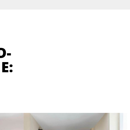
D-
E: