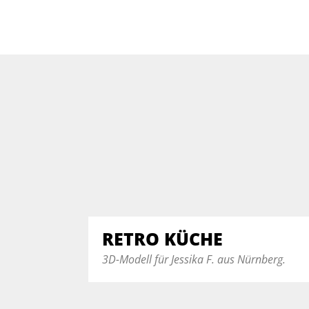
RETRO KÜCHE
3D-Modell für Jessika F. aus Nürnberg.